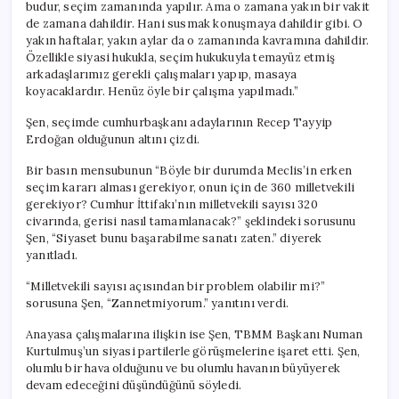
budur, seçim zamanında yapılır. Ama o zamana yakın bir vakit
de zamana dahildir. Hani susmak konuşmaya dahildir gibi. O
yakın haftalar, yakın aylar da o zamanında kavramına dahildir.
Özellikle siyasi hukukla, seçim hukukuyla temayüz etmiş
arkadaşlarımız gerekli çalışmaları yapıp, masaya
koyacaklardır. Henüz öyle bir çalışma yapılmadı.”
Şen, seçimde cumhurbaşkanı adaylarının Recep Tayyip
Erdoğan olduğunun altını çizdi.
Bir basın mensubunun “Böyle bir durumda Meclis’in erken
seçim kararı alması gerekiyor, onun için de 360 milletvekili
gerekiyor? Cumhur İttifakı’nın milletvekili sayısı 320
civarında, gerisi nasıl tamamlanacak?” şeklindeki sorusunu
Şen, “Siyaset bunu başarabilme sanatı zaten.” diyerek
yanıtladı.
“Milletvekili sayısı açısından bir problem olabilir mi?”
sorusuna Şen, “Zannetmiyorum.” yanıtını verdi.
Anayasa çalışmalarına ilişkin ise Şen, TBMM Başkanı Numan
Kurtulmuş’un siyasi partilerle görüşmelerine işaret etti. Şen,
olumlu bir hava olduğunu ve bu olumlu havanın büyüyerek
devam edeceğini düşündüğünü söyledi.