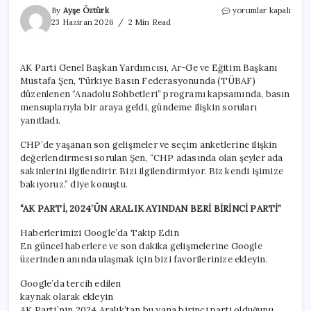
AK
By
Ayşe Öztürk
yorumlar kapalı
Parti’den
23 Haziran 2026
2 Min Read
anket
açıklaması!
İşte
AK Parti Genel Başkan Yardımcısı, Ar-Ge ve Eğitim Başkanı
masadaki
Mustafa Şen, Türkiye Basın Federasyonunda (TÜBAF)
son
oy
düzenlenen “Anadolu Sohbetleri” programı kapsamında, basın
oranı…
mensuplarıyla bir araya geldi, gündeme ilişkin soruları
için
yanıtladı.
CHP’de yaşanan son gelişmeler ve seçim anketlerine ilişkin
değerlendirmesi sorulan Şen, “CHP adasında olan şeyler ada
sakinlerini ilgilendirir. Bizi ilgilendirmiyor. Biz kendi işimize
bakıyoruz.” diye konuştu.
“AK PARTİ, 2024’ÜN ARALIK AYINDAN BERİ BİRİNCİ PARTİ”
Haberlerimizi Google’da Takip Edin
En güncel haberlere ve son dakika gelişmelerine Google
üzerinden anında ulaşmak için bizi favorilerinize ekleyin.
Google’da tercih edilen
kaynak olarak ekleyin
AK Parti’nin 2024 Aralık’tan bu yana birinci parti olduğunu