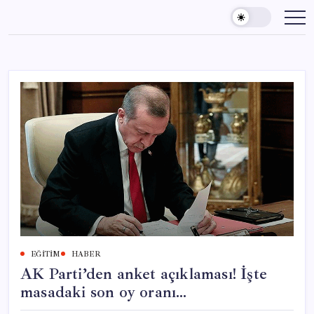
Skip
to
content
EĞITIM
HABER
AK Parti’den anket açıklaması! İşte
masadaki son oy oranı…