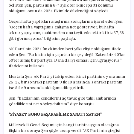
belirten Şen, partisinin 6-7 aylık bir ikinci parti konumu
olduğunu, onun da 2024 Ekim’de düzlendiğini söyledi.
Geçen hafta yaptıkları araştırma sonuçlarına işaret eden Şen,
“Geçen hafta yaptığımız çalışma net gösteriyor, bu hafta
tekrar yapıyoruz, muhtemelen onu teyit edecektir ki biz 37, 38
gibi görünüyoruz.” bilgisini paylaştı.
AK Parti’nin 2024’ün ekimden beri yükselişte olduğunu ifade
eden Şen, “Bu bizim için şaşırtıcı bir şey değil. Zaten biz 40’lar
50’ler almış bir partiyiz. Daha da iyi olması için uğraşıyoruz.”
ifadelerini kullandı.
Mustafa Şen, AK Parti’yi takip eden ikinci partinin oy oranının
26-27, bir sonraki partinin 9 ile 10 arasında, sonraki partinin
ise 8 ile 9 arasında olduğunu dile getirdi.
Şen, “Bazılarının kendilerini aç tavuk gibi tahıl ambarında
gördüklerini net söyleyebilirim.” diye konuştu
“SİYASET BUNU BAŞARABİLME SANATI ZATEN”
Milletvekili Genel Seçimi için hangi tarihin uygun olacağına
ilişkin bir soruya Şen şöyle cevap verdi: “AK Parti’nin çizgisi