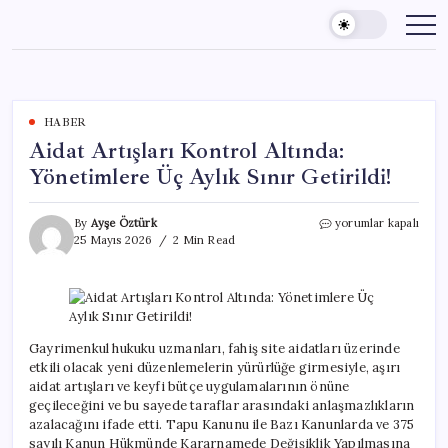
Skip
to
content
HABER
Aidat Artışları Kontrol Altında:
Yönetimlere Üç Aylık Sınır Getirildi!
Aidat
By
Ayşe Öztürk
yorumlar kapalı
Artışları
25 Mayıs 2026
2 Min Read
Kontrol
Altında:
Yönetimlere
Üç
Aylık
Sınır
Gayrimenkul hukuku uzmanları, fahiş site aidatları üzerinde
Getirildi!
etkili olacak yeni düzenlemelerin yürürlüğe girmesiyle, aşırı
için
aidat artışları ve keyfi bütçe uygulamalarının önüne
geçileceğini ve bu sayede taraflar arasındaki anlaşmazlıkların
azalacağını ifade etti. Tapu Kanunu ile Bazı Kanunlarda ve 375
sayılı Kanun Hükmünde Kararnamede Değişiklik Yapılmasına