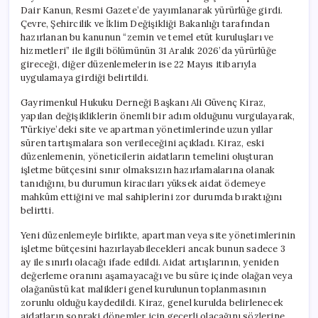
Dair Kanun, Resmi Gazete’de yayımlanarak yürürlüğe girdi.
Çevre, Şehircilik ve İklim Değişikliği Bakanlığı tarafından
hazırlanan bu kanunun “zemin ve temel etüt kuruluşları ve
hizmetleri” ile ilgili bölümünün 31 Aralık 2026’da yürürlüğe
gireceği, diğer düzenlemelerin ise 22 Mayıs itibarıyla
uygulamaya girdiği belirtildi.
Gayrimenkul Hukuku Derneği Başkanı Ali Güvenç Kiraz,
yapılan değişikliklerin önemli bir adım olduğunu vurgulayarak,
Türkiye’deki site ve apartman yönetimlerinde uzun yıllar
süren tartışmalara son verileceğini açıkladı. Kiraz, eski
düzenlemenin, yöneticilerin aidatların temelini oluşturan
işletme bütçesini sınır olmaksızın hazırlamalarına olanak
tanıdığını, bu durumun kiracıları yüksek aidat ödemeye
mahkûm ettiğini ve mal sahiplerini zor durumda bıraktığını
belirtti.
Yeni düzenlemeyle birlikte, apartman veya site yönetimlerinin
işletme bütçesini hazırlayabilecekleri ancak bunun sadece 3
ay ile sınırlı olacağı ifade edildi. Aidat artışlarının, yeniden
değerleme oranını aşamayacağı ve bu süre içinde olağan veya
olağanüstü kat malikleri genel kurulunun toplanmasının
zorunlu olduğu kaydedildi. Kiraz, genel kurulda belirlenecek
aidatların sonraki dönemler için geçerli olacağını sözlerine