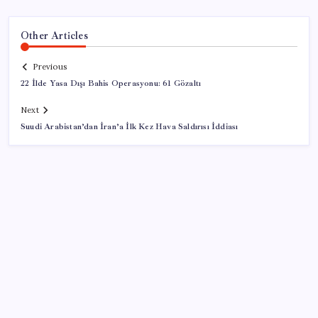
Other Articles
Previous
22 İlde Yasa Dışı Bahis Operasyonu: 61 Gözaltı
Next
Suudi Arabistan’dan İran’a İlk Kez Hava Saldırısı İddiası
SON YAZILAR
‘Uzay’a ayrılan AR-GE bütçesi 10 yılda 107 kat arttı