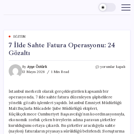
Skip
to
content
EĞITIM
7 İlde Sahte Fatura Operasyonu: 24
Gözaltı
7
By
Ayşe Öztürk
yorumlar kapalı
İlde
13 Mayıs 2026
1 Min Read
Sahte
Fatura
Operasyonu:
İstanbul merkezli olarak gerçekleştirilen kapsamlı bir
24
operasyonda, 7 ilde sahte fatura düzenleyen şüphelilere
Gözaltı
için
yönelik gözaltı işlemleri yapıldı. İstanbul Emniyet Müdürlüğü
Mali Suçlarla Mücadele Şube Müdürlüğü ekipleri,
Küçükçekmece Cumhuriyet Başsavcılığı’nın koordinasyonuyla,
ekonomik zorluk çeken bireylerin adına paravan şirketler
kurulduğunu ortaya çıkardı. Bu şirketler aracılığıyla sahte
(naylon) faturaların piyasaya sürüldüğü belirlendi. Soruşturma