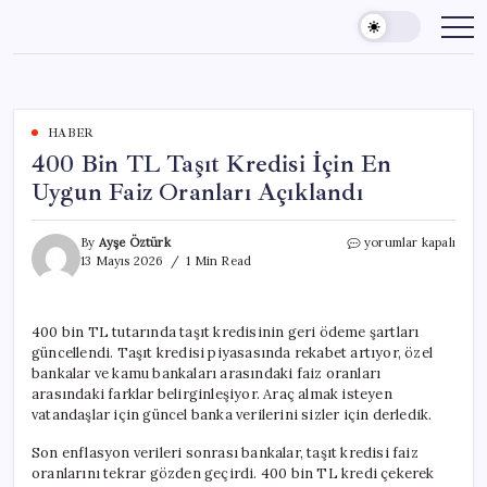
Skip
to
content
HABER
400 Bin TL Taşıt Kredisi İçin En
Uygun Faiz Oranları Açıklandı
400
By
Ayşe Öztürk
yorumlar kapalı
Bin
13 Mayıs 2026
1 Min Read
TL
Taşıt
Kredisi
400 bin TL tutarında taşıt kredisinin geri ödeme şartları
İçin
güncellendi. Taşıt kredisi piyasasında rekabet artıyor, özel
En
Uygun
bankalar ve kamu bankaları arasındaki faiz oranları
Faiz
arasındaki farklar belirginleşiyor. Araç almak isteyen
Oranları
vatandaşlar için güncel banka verilerini sizler için derledik.
Açıklandı
için
Son enflasyon verileri sonrası bankalar, taşıt kredisi faiz
oranlarını tekrar gözden geçirdi. 400 bin TL kredi çekerek