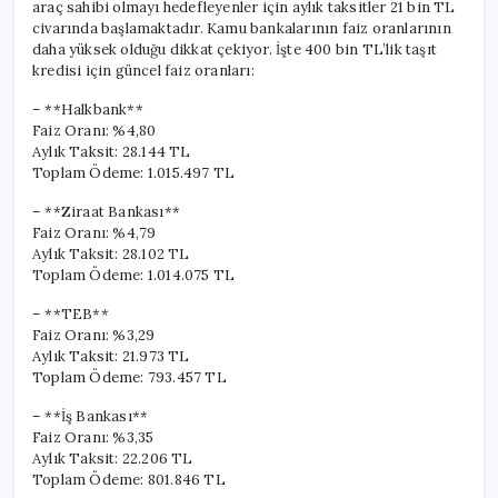
araç sahibi olmayı hedefleyenler için aylık taksitler 21 bin TL
civarında başlamaktadır. Kamu bankalarının faiz oranlarının
daha yüksek olduğu dikkat çekiyor. İşte 400 bin TL’lik taşıt
kredisi için güncel faiz oranları:
– **Halkbank**
Faiz Oranı: %4,80
Aylık Taksit: 28.144 TL
Toplam Ödeme: 1.015.497 TL
– **Ziraat Bankası**
Faiz Oranı: %4,79
Aylık Taksit: 28.102 TL
Toplam Ödeme: 1.014.075 TL
– **TEB**
Faiz Oranı: %3,29
Aylık Taksit: 21.973 TL
Toplam Ödeme: 793.457 TL
– **İş Bankası**
Faiz Oranı: %3,35
Aylık Taksit: 22.206 TL
Toplam Ödeme: 801.846 TL