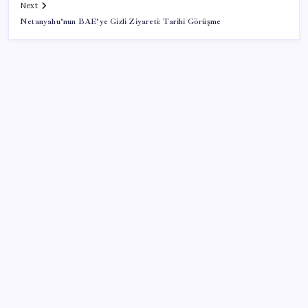
Next
Netanyahu’nun BAE’ye Gizli Ziyareti: Tarihi Görüşme
SON YAZILAR
HPV’ye karşı geliştirilen sakız virüsü yüzde 93 azalttı
Xbox Game Pass’e ağustos ayında eklenecek oyunlar
listelendi
CarrefourSA’dan dikkat çeken ‘alkol’ kararı: Stoklar
bitince satış sona erecek iddiası…
Ömer Fethi Gürer: ‘Vatandaşın yılbaşından bu yana