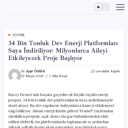
Skip
to
content
EĞITIM
34 Bin Tonluk Dev Enerji Platformları
Suya İndiriliyor: Milyonlarca Aileyi
Etkileyecek Proje Başlıyor
34
By
Ayşe Öztürk
yorumlar kapalı
Bin
22 Mayıs 2026
2 Min Read
Tonluk
Dev
Enerji
Kuzey Denizi’nde hayata geçirilecek büyük ölçekli enerji
Platformları
projesi, 34 bin tonluk dev platformların suya indirilmesiyle
Suya
İndiriliyor:
start alıyor. Bu dev yapıların, milyonlarca haneyi etkilemesi
Milyonlarca
öngörülüyor. Alman enerji iletim şirketi TenneT tarafından
Aileyi
yürütülen projede, açık deniz rüzgar türbinlerinden elde
Etkileyecek
edilen elektrik, bu platformlarda toplanacak ve ardından
Proje
yüksek voltajlı doğru akım sistemleri aracılığıyla karaya