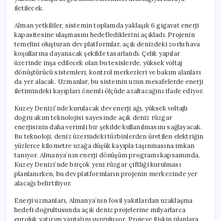
Başlıyor
iletilecek.
için
Alman yetkililer, sistemin toplamda yaklaşık 6 gigavat enerji
kapasitesine ulaşmasını hedeflediklerini açıkladı. Projenin
temelini oluşturan dev platformlar, açık denizdeki zorlu hava
koşullarına dayanacak şekilde tasarlandı. Çelik yapılar
üzerinde inşa edilecek olan bu tesislerde, yüksek voltaj
dönüştürücü sistemleri, kontrol merkezleri ve bakım alanları
da yer alacak. Uzmanlar, bu sistemin uzun mesafelerde enerji
iletimindeki kayıpları önemli ölçüde azaltacağını ifade ediyor.
Kuzey Denizi’nde kurulacak dev enerji ağı, yüksek voltajlı
doğru akım teknolojisi sayesinde açık deniz rüzgar
enerjisinin daha verimli bir şekilde kullanılmasını sağlayacak.
Bu teknoloji, deniz üzerindeki türbinlerden üretilen elektriğin
yüzlerce kilometre uzağa düşük kayıpla taşınmasına imkan
tanıyor. Almanya’nın enerji dönüşüm programı kapsamında,
Kuzey Denizi’nde birçok yeni rüzgar çiftliği kurulması
planlanırken, bu dev platformların projenin merkezinde yer
alacağı belirtiliyor.
Enerji uzmanları, Almanya’nın fosil yakıtlardan uzaklaşma
hedefi doğrultusunda açık deniz projelerine milyarlarca
euroluk yatırım yaptığını vurguluyor. Projeye ilişkin planlara